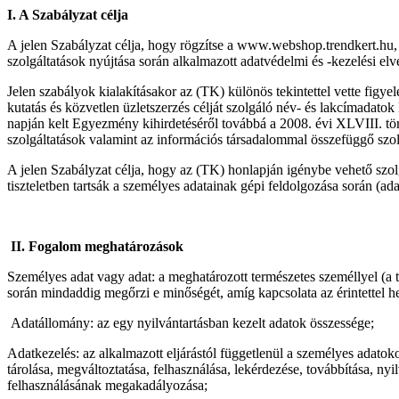
I. A Szabályzat célja
A jelen Szabályzat célja, hogy rögzítse a www.webshop.trendkert.hu, 
szolgáltatások nyújtása során alkalmazott adatvédelmi és -kezelési elv
Jelen szabályok kialakításakor az (TK) különös tekintettel vette figy
kutatás és közvetlen üzletszerzés célját szolgáló név- és lakcímadato
napján kelt Egyezmény kihirdetéséről továbbá a 2008. évi XLVIII. tör
szolgáltatások valamint az információs társadalommal összefüggő szolg
A jelen Szabályzat célja, hogy az (TK) honlapján igénybe vehető szol
tiszteletben tartsák a személyes adatainak gépi feldolgozása során (ad
II. Fogalom meghatározások
Személyes adat vagy adat: a meghatározott természetes személlyel (a t
során mindaddig megőrzi e minőségét, amíg kapcsolata az érintettel hel
Adatállomány: az egy nyilvántartásban kezelt adatok összessége;
Adatkezelés: az alkalmazott eljárástól függetlenül a személyes adatok
tárolása, megváltoztatása, felhasználása, lekérdezése, továbbítása, n
felhasználásának megakadályozása;