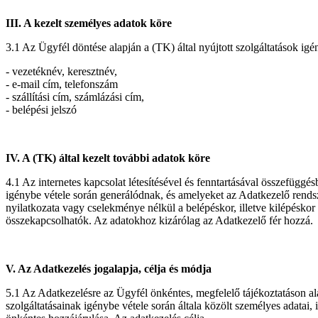
III. A kezelt személyes adatok köre
3.1 Az Ügyfél döntése alapján a (TK) által nyújtott szolgáltatások ig
- vezetéknév, keresztnév,
- e-mail cím, telefonszám
- szállítási cím, számlázási cím,
- belépési jelszó
IV. A (TK) által kezelt további adatok köre
4.1 Az internetes kapcsolat létesítésével és fenntartásával összefügg
igénybe vétele során generálódnak, és amelyeket az Adatkezelő rends
nyilatkozata vagy cselekménye nélkül a belépéskor, illetve kilépésko
összekapcsolhatók. Az adatokhoz kizárólag az Adatkezelő fér hozzá.
V. Az Adatkezelés jogalapja, célja és módja
5.1 Az Adatkezelésre az Ügyfél önkéntes, megfelelő tájékoztatáson ala
szolgáltatásainak igénybe vétele során általa közölt személyes adatai, i