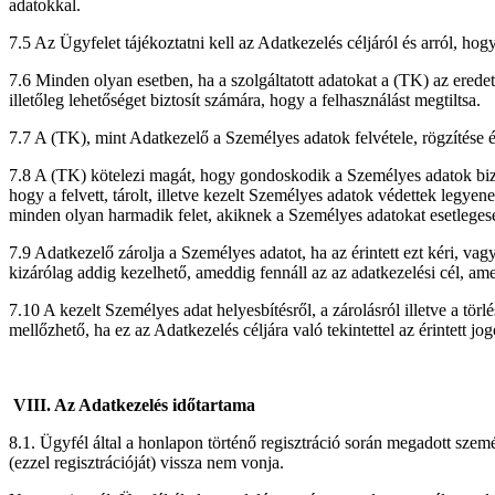
adatokkal.
7.5 Az Ügyfelet tájékoztatni kell az Adatkezelés céljáról és arról, hogy
7.6 Minden olyan esetben, ha a szolgáltatott adatokat a (TK) az eredeti 
illetőleg lehetőséget biztosít számára, hogy a felhasználást megtiltsa.
7.7 A (TK), mint Adatkezelő a Személyes adatok felvétele, rögzítése és
7.8 A (TK) kötelezi magát, hogy gondoskodik a Személyes adatok bizton
hogy a felvett, tárolt, illetve kezelt Személyes adatok védettek legye
minden olyan harmadik felet, akiknek a Személyes adatokat esetlegesen
7.9 Adatkezelő zárolja a Személyes adatot, ha az érintett ezt kéri, vag
kizárólag addig kezelhető, ameddig fennáll az az adatkezelési cél, amel
7.10 A kezelt Személyes adat helyesbítésről, a zárolásról illetve a törl
mellőzhető, ha ez az Adatkezelés céljára való tekintettel az érintett jo
VIII. Az Adatkezelés időtartama
8.1. Ügyfél által a honlapon történő regisztráció során megadott sze
(ezzel regisztrációját) vissza nem vonja.