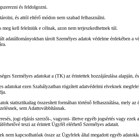
szerezni és feldolgozni.
árolni, és attól eltérő módon nem szabad felhasználni.
s meg kell felelniük e célnak, azon nem terjeszkedhetnek túl.
zált adatállományokban tárolt Személyes adatok védelme érdekében a vé
ára.
éges Személyes adatokat a (TK) az érintettek hozzájárulása alapján, és 
yes adatokat ezen Szabályzatban rögzített adatvédelmi elveknek megfele
ja.
tok statisztikailag összesített formában történő felhasználása, mely az 
zelésnek, sem Adattovábbításnak.
sés, jogi eljárás szerzői-, vagyoni- illetve egyéb jogsértés vagy ezek 
érhetővé teszi az érintett Ügyfél elérhető Személyes adatait.
lyek nem kapcsolhatóak össze az Ügyfelek által megadott egyéb adatokk