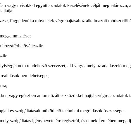
óan vagy másokkal együtt az adatok kezelésének célját meghatározza, az
ajtatja;
zése, függetlenül a műveletek végrehajtásához alkalmazott módszertől és
i megsemmisítése;
 hozzáférhetővé teszik;
zik;
mélyiséggel nem rendelkező szervezet, aki vagy amely az adatkezelő meg
reállításuk nem lehetséges;
ora;
ben vagy egészben automatizált eszközökkel hajtják végre: az adatok tá
apjait és szolgáltatásait működtető technikai megoldások összessége.
mely szolgáltatás igénybevételére regisztrál, és ennek keretében megadja