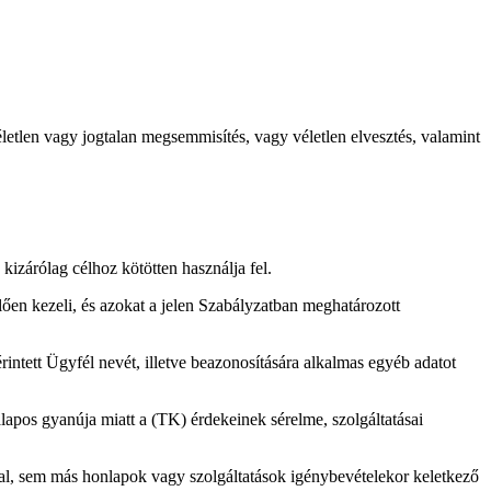
letlen vagy jogtalan megsemmisítés, vagy véletlen elvesztés, valamint
kizárólag célhoz kötötten használja fel.
lően kezeli, és azokat a jelen Szabályzatban meghatározott
érintett Ügyfél nevét, illetve beazonosítására alkalmas egyéb adatot
alapos gyanúja miatt a (TK) érdekeinek sérelme, szolgáltatásai
al, sem más honlapok vagy szolgáltatások igénybevételekor keletkező