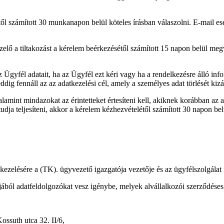
ől számított 30 munkanapon belül köteles írásban válaszolni. E-mail es
zelő a tiltakozást a kérelem beérkezésétől számított 15 napon belül meg
z Ügyfél adatait, ha az Ügyfél ezt kéri vagy ha a rendelkezésre álló info
ig fennáll az az adatkezelési cél, amely a személyes adat törlését kizár
, valamint mindazokat az érintetteket értesíteni kell, akiknek korábban a
tudja teljesíteni, akkor a kérelem kézhezvételétől számított 30 napon belü
ezelésére a (TK). ügyvezető igazgatója vezetője és az ügyfélszolgálat 
jából adatfeldolgozókat vesz igénybe, melyek alvállalkozói szerződéses
ossuth utca 32. II/6,