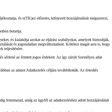
tájékoztatja, és e(TK)ez előzetes, kifejezett hozzájárulását megszerezi,
etben betartja.
et, és kialakítja azokat az eljárási szabályokat, amelyek biztosítják,
ználását és jogosulatlan megváltoztatását. Kötelezi magát arra is, hogy
 teljesítésére.
és sértené az érintett jogos érdekeit. Az így zárolt Személyes adat
orábban az adatot Adatkezelés céljára továbbították. Az értesítés
dig fennmarad, amíg az ügyfél az adatkezeléshez adott hozzájárulását