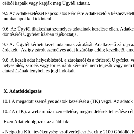
célból kapták vagy kapják meg Ügyfél adatait.
9.5 Az Adatkezeléssel kapcsolatos kérdésre Adatkezelő a kézhezvételt
munkanapot kell tekinteni.
9.6. Az Ügyfél tiltakozhat személyes adatainak kezelése ellen. Adatke
döntéséről Ügyfelet írásban tájékoztatja.
9.7 Az Ügyfél kérheti kezelt adatainak zárolását. Adatkezelő zárolja a
érdekeit. Az így zárolt személyes adat kizárólag addig kezelhető, amedd
9.8. A kezelt adat helyesbítésről, a zárolásról és a törlésről Ügyfelet
helyesbítés, zárolás vagy törlés iránti kérelmét nem teljesíti vagy nem 
elutasításának ténybeli és jogi indokait.
X. Adatfeldolgozás
10.1 A megadott személyes adatok kezelését a (TK) végzi. Az adatok k
10.2 A (TK). a webáruház üzemeltetése, megrendelések teljesítése cél
Ezen Adatfeldolgozók az alábbiak:
- Netgo.hu Kft., tevékenység: szoftverfejlesztés, cím: 2100 Gödöllő, K