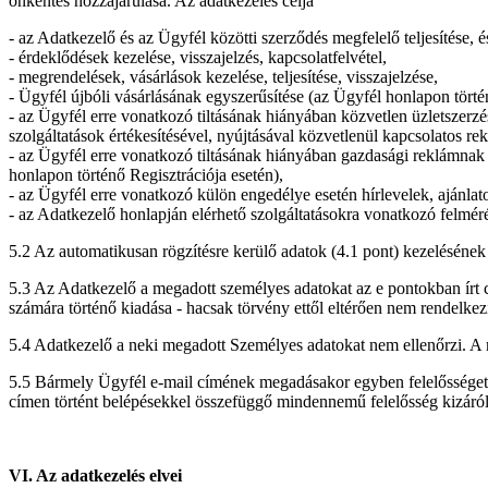
önkéntes hozzájárulása. Az adatkezelés célja
- az Adatkezelő és az Ügyfél közötti szerződés megfelelő teljesítése, é
- érdeklődések kezelése, visszajelzés, kapcsolatfelvétel,
- megrendelések, vásárlások kezelése, teljesítése, visszajelzése,
- Ügyfél újbóli vásárlásának egyszerűsítése (az Ügyfél honlapon törté
- az Ügyfél erre vonatkozó tiltásának hiányában közvetlen üzletszerz
szolgáltatások értékesítésével, nyújtásával közvetlenül kapcsolatos r
- az Ügyfél erre vonatkozó tiltásának hiányában gazdasági reklámnak
honlapon történő Regisztrációja esetén),
- az Ügyfél erre vonatkozó külön engedélye esetén hírlevelek, ajánlat
- az Adatkezelő honlapján elérhető szolgáltatásokra vonatkozó felmér
5.2 Az automatikusan rögzítésre kerülő adatok (4.1 pont) kezelésének c
5.3 Az Adatkezelő a megadott személyes adatokat az e pontokban írt c
számára történő kiadása - hacsak törvény ettől eltérően nem rendelkezi
5.4 Adatkezelő a neki megadott Személyes adatokat nem ellenőrzi. A 
5.5 Bármely Ügyfél e-mail címének megadásakor egyben felelősséget vál
címen történt belépésekkel összefüggő mindennemű felelősség kizárólag 
VI. Az adatkezelés elvei