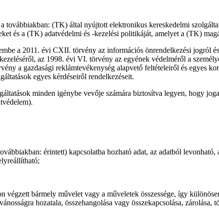
a továbbiakban: (TK) által nyújtott elektronikus kereskedelmi szolgál
eket és a (TK) adatvédelmi és -kezelési politikáját, amelyet a (TK) mag
elembe a 2011. évi CXII. törvény az információs önrendelkezési jogról 
k kezeléséről, az 1998. évi VI. törvény az egyének védelméről a személ
vény a gazdasági reklámtevékenység alapvető feltételeiről és egyes korl
áltatások egyes kérdéseiről rendelkezéseit.
gáltatások minden igénybe vevője számára biztosítva legyen, hogy joga
atvédelem).
ovábbiakban: érintett) kapcsolatba hozható adat, az adatból levonható, 
yreállítható;
on végzett bármely művelet vagy a műveletek összessége, így különösen 
yilvánosságra hozatala, összehangolása vagy összekapcsolása, zárolása, 