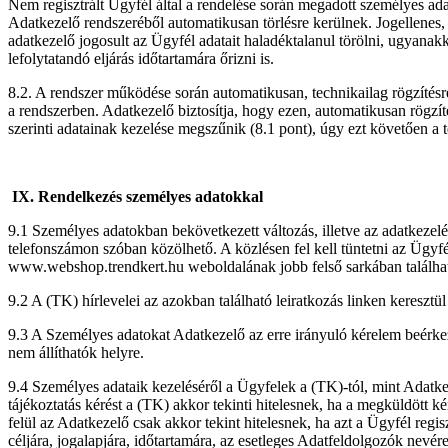
Nem regisztrált Ügyfél által a rendelése során megadott személyes ada
Adatkezelő rendszeréből automatikusan törlésre kerülnek. Jogellenes, 
adatkezelő jogosult az Ügyfél adatait haladéktalanul törölni, ugyanakk
lefolytatandó eljárás időtartamára őrizni is.
8.2. A rendszer működése során automatikusan, technikailag rögzítésr
a rendszerben. Adatkezelő biztosítja, hogy ezen, automatikusan rögzít
szerinti adatainak kezelése megszűnik (8.1 pont), úgy ezt követően a
IX. Rendelkezés személyes adatokkal
9.1 Személyes adatokban bekövetkezett változás, illetve az adatkezel
telefonszámon szóban közölhető. A közlésen fel kell tüntetni az Ügyfé
www.webshop.trendkert.hu weboldalának jobb felső sarkában található
9.2 A (TK) hírlevelei az azokban található leiratkozás linken keresztü
9.3 A Személyes adatokat Adatkezelő az erre irányuló kérelem beérkezé
nem állíthatók helyre.
9.4 Személyes adataik kezeléséről a Ügyfelek a (TK)-tól, mint Adatkeze
tájékoztatás kérést a (TK) akkor tekinti hitelesnek, ha a megküldött 
felül az Adatkezelő csak akkor tekint hitelesnek, ha azt a Ügyfél regis
céljára, jogalapjára, időtartamára, az esetleges Adatfeldolgozók nevé