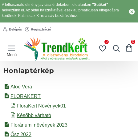
A felhasználó élmény javítása érdekében, oldalunkon
”Sütiket”
helyeztünk el. Az oldal használatával ezek automatikusan elfogadásra
kerülnek. Kattints az X -re a sáv bezárásához.
Belépés
Regisztráció
0
0
Honlaptérkép
Aloe Vera
FLORAKERT
FloraKert Növények01
Később várható
Floráriumi növények 2023
Ősz 2022