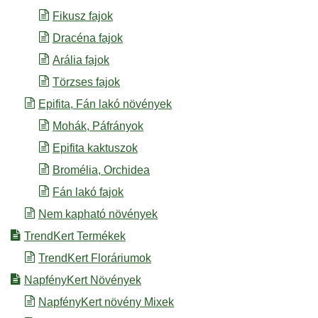
Fikusz fajok
Dracéna fajok
Arália fajok
Törzses fajok
Epifita, Fán lakó növények
Mohák, Páfrányok
Epifita kaktuszok
Bromélia, Orchidea
Fán lakó fajok
Nem kapható növények
TrendKert Termékek
TrendKert Floráriumok
NapfényKert Növények
NapfényKert növény Mixek