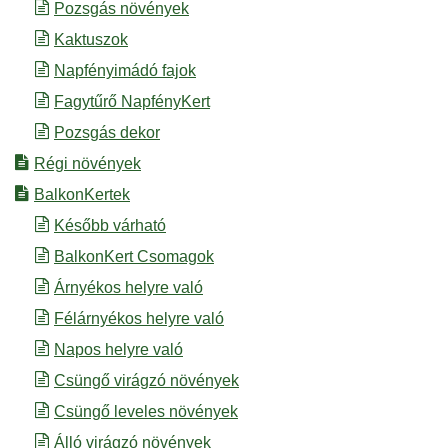
Pozsgás növények
Kaktuszok
Napfényimádó fajok
Fagytűrő NapfényKert
Pozsgás dekor
Régi növények
BalkonKertek
Később várható
BalkonKert Csomagok
Árnyékos helyre való
Félárnyékos helyre való
Napos helyre való
Csüngő virágzó növények
Csüngő leveles növények
Álló virágzó növények