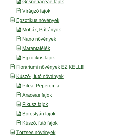
Gesneriaceae fajok
Virágzó fajok
Egzotikus növények
Mohák, Páfrányok
Nano növények
Marantafélék
Egzotikus fajok
Floráriumi növények EZ KELL!!!!
Kúszó-, futó növények
Pilea, Peperomia
Araceae fajok
Fikusz fajok
Borostyán fajok
Kúszó, futó fajok
Törzses növények