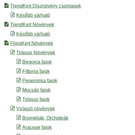
TrendKert Dísznövény csomagok
Később várható
TrendKert Növények
Később várható
FloraKert Növények
Trópusi Növények
Begonia fajok
Fittonia fajok
Peperomia fajok
Mocsári fajok
Trópusi fajok
Virágzó növények
Broméliák, Orchideák
Araceae fajok