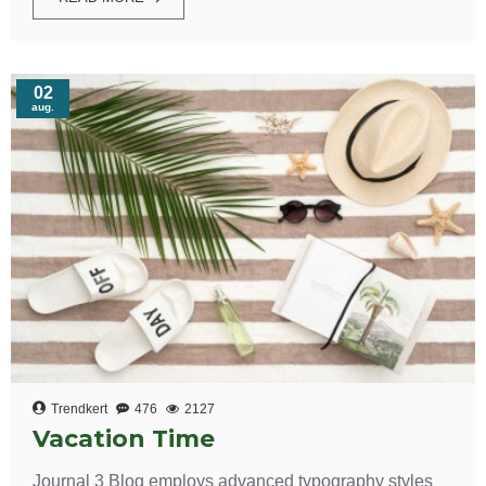
02
aug.
Trendkert
476
2127
Vacation Time
Journal 3 Blog employs advanced typography styles