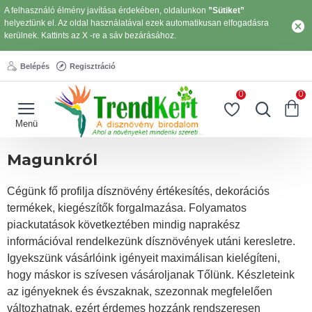
A felhasználó élmény javítása érdekében, oldalunkon
”Sütiket”
helyeztünk el. Az oldal használatával ezek automatikusan elfogadásra
kerülnek. Kattints az X -re a sáv bezárásához.
Belépés
Regisztráció
0
0
Magunkról
Cégünk fő profilja dísznövény értékesítés, dekorációs
termékek, kiegészítők forgalmazása. Folyamatos
piackutatások következtében mindig naprakész
információval rendelkezünk dísznövények utáni keresletre.
Igyekszünk vásárlóink igényeit maximálisan kielégíteni,
hogy máskor is szívesen vásároljanak Tőlünk. Készleteink
az igényeknek és évszaknak, szezonnak megfelelően
változhatnak, ezért érdemes hozzánk rendszeresen