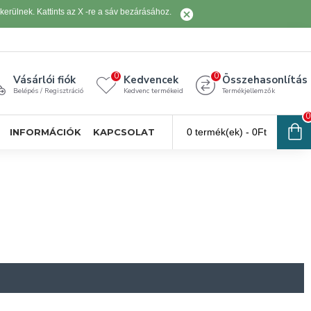
erülnek. Kattints az X -re a sáv bezárásához.
0
0
Vásárlói fiók
Kedvencek
Összehasonlítás
Belépés / Regisztráció
Kedvenc termékeid
Termékjellemzők
0
INFORMÁCIÓK
KAPCSOLAT
0 termék(ek) - 0Ft