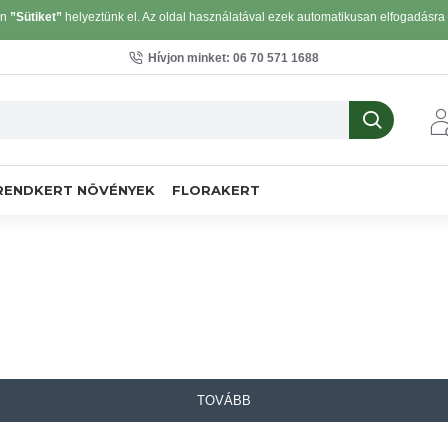
on
”Sütiket”
helyeztünk el. Az oldal használatával ezek automatikusan elfogadásra k
Hívjon minket: 06 70 571 1688
RENDKERT NÖVÉNYEK
FLORAKERT
TOVÁBB