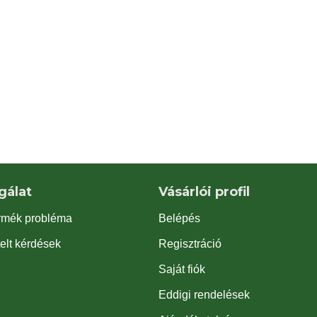
gálat
Vásárlói profil
rmék probléma
Belépés
elt kérdések
Regisztráció
Saját fiók
Eddigi rendelések