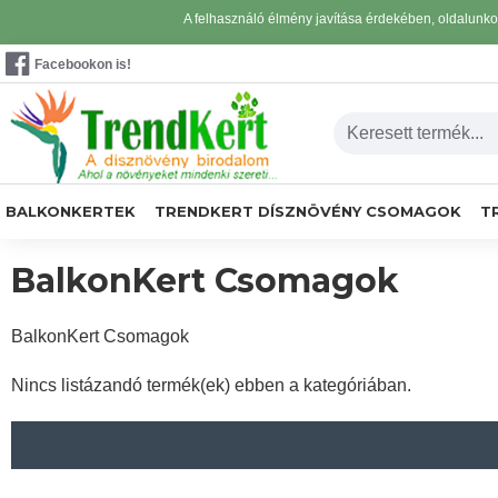
A felhasználó élmény javítása érdekében, oldalunk
Facebookon is!
BALKONKERTEK
TRENDKERT DÍSZNÖVÉNY CSOMAGOK
T
BalkonKert Csomagok
BalkonKert Csomagok
Nincs listázandó termék(ek) ebben a kategóriában.