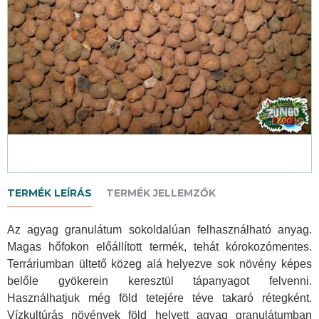
TERMÉK LEÍRÁS
TERMÉK JELLEMZŐK
Az agyag granulátum sokoldalúan felhasználható anyag.
Magas hőfokon előállított termék, tehát kórokozómentes.
Terráriumban ültető közeg alá helyezve sok növény képes
belőle gyökerein keresztül tápanyagot felvenni.
Használhatjuk még föld tetejére téve takaró rétegként.
Vízkultúrás növények föld helyett agyag granulátumban