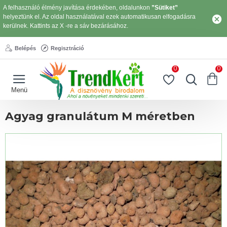
A felhasználó élmény javítása érdekében, oldalunkon
”Sütiket”
helyeztünk el. Az oldal használatával ezek automatikusan elfogadásra
kerülnek. Kattints az X -re a sáv bezárásához.
Belépés
Regisztráció
0
0
Agyag granulátum M méretben