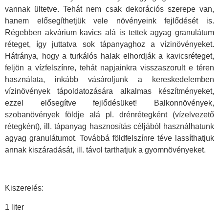
vannak ültetve. Tehát nem csak dekorációs szerepe van,
hanem elősegíthetjük vele növényeink fejlődését is.
Régebben akvárium kavics alá is tettek agyag granulátum
réteget, így juttatva sok tápanyaghoz a vízinövényeket.
Hátránya, hogy a turkálós halak elhordják a kavicsréteget,
feljön a vízfelszínre, tehát napjainkra visszaszorult e téren
használata, inkább vásároljunk a kereskedelemben
vízinövények tápoldatozására alkalmas készítményeket,
ezzel elősegítve fejlődésüket! Balkonnövények,
szobanövények földje alá pl. drénrétegként (vízelvezető
rétegként), ill. tápanyag hasznosítás céljából használhatunk
agyag granulátumot. Továbbá földfelszínre téve lassíthatjuk
annak kiszáradását, ill. távol tarthatjuk a gyomnövényeket.
Kiszerelés:
1 liter