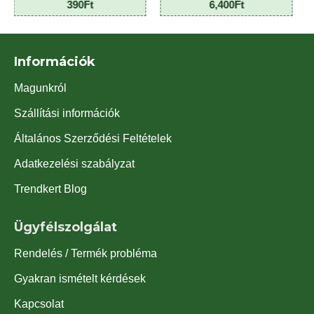
390Ft
6,400Ft
3
Információk
Magunkról
Szállítási információk
Általános Szerződési Feltételek
Adatkezelési szabályzat
Trendkert Blog
Ügyfélszolgálat
Rendelés / Termék probléma
Gyakran ismételt kérdések
Kapcsolat