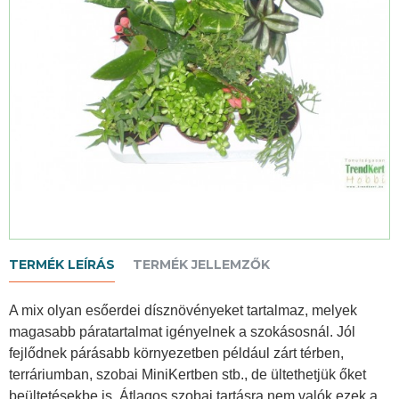
TERMÉK LEÍRÁS
TERMÉK JELLEMZŐK
A mix olyan esőerdei dísznövényeket tartalmaz, melyek
magasabb páratartalmat igényelnek a szokásosnál. Jól
fejlődnek párásabb környezetben például zárt térben,
terráriumban, szobai MiniKertben stb., de ültethetjük őket
beültetésekbe is. Átlagos szobai tartásra nem valók ezek a