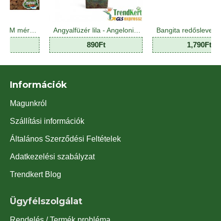
Agyag granulátum M méretben
Angyalfüzér lila - Angelonia Purple Star 10 O
Bangita redőslevelű - Viburnum plicatum Mariesii 7 O
890Ft
1,790Ft
Információk
Magunkról
Szállítási információk
Általános Szerződési Feltételek
Adatkezelési szabályzat
Trendkert Blog
Ügyfélszolgálat
Rendelés / Termék probléma