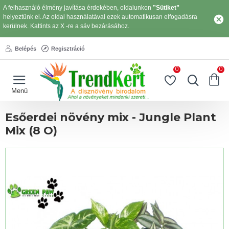
A felhasználó élmény javítása érdekében, oldalunkon
”Sütiket”
helyeztünk el. Az oldal használatával ezek automatikusan elfogadásra
kerülnek. Kattints az X -re a sáv bezárásához.
Belépés
Regisztráció
0
0
Esőerdei növény mix - Jungle Plant
Mix (8 O)