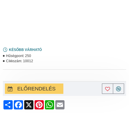
KÉSŐBB VÁRHATÓ
Hűségpont:
250
Cikkszám:
10012
ELŐRENDELÉS
Share
Facebook
X
Pinterest
WhatsApp
Email