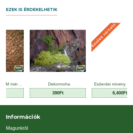
EZEK IS ÉRDEKELHETIK
Később várható
KÉSŐBB VÁRHATÓ
átum M méretben
Dekormoha
Esőerdei növény mix - Jungle Plant Mix (8 O)
390Ft
6,400Ft
Információk
Magunkról