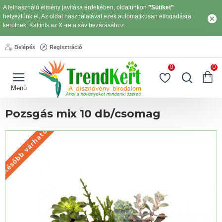
A felhasználó élmény javítása érdekében, oldalunkon
”Sütiket”
helyeztünk el. Az oldal használatával ezek automatikusan elfogadásra
kerülnek. Kattints az X -re a sáv bezárásához.
Belépés
Regisztráció
0
0
Pozsgás mix 10 db/csomag
Később várható
KÉSŐBB VÁRHATÓ