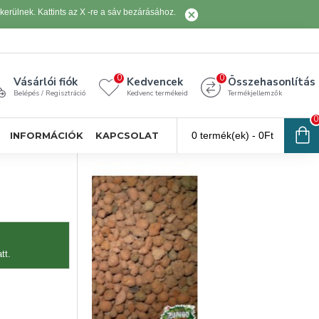
erülnek. Kattints az X -re a sáv bezárásához.
0
0
Vásárlói fiók
Kedvencek
Összehasonlítás
Belépés / Regisztráció
Kedvenc termékeid
Termékjellemzők
0
INFORMÁCIÓK
KAPCSOLAT
0 termék(ek) - 0Ft
tt.