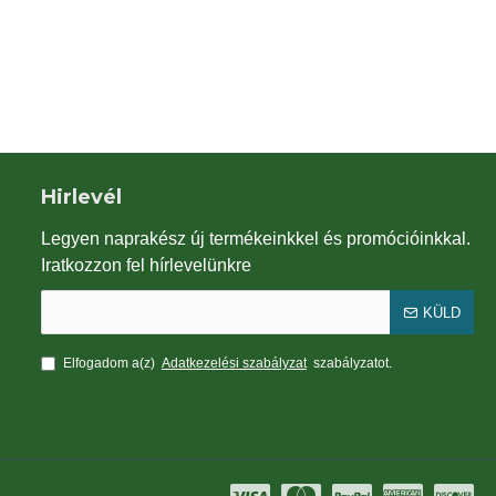
Juta szalag natúr
kaktusz csomag 10 db
399Ft
6,990Ft
Hirlevél
Legyen naprakész új termékeinkkel és promócióinkkal.
Iratkozzon fel hírlevelünkre
KÜLD
Elfogadom a(z)
Adatkezelési szabályzat
szabályzatot.