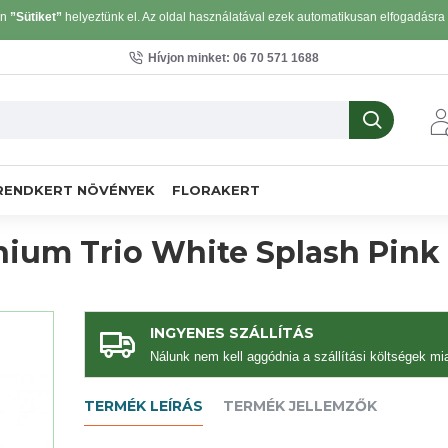
on
”Sütiket”
helyeztünk el. Az oldal használatával ezek automatikusan elfogadásra k
Hívjon minket: 06 70 571 1688
RENDKERT NÖVÉNYEK
FLORAKERT
onium Trio White Splash Pink
INGYENES SZÁLLÍTÁS
Nálunk nem kell aggódnia a szállítási költségek mia
TERMÉK LEÍRÁS
TERMÉK JELLEMZŐK