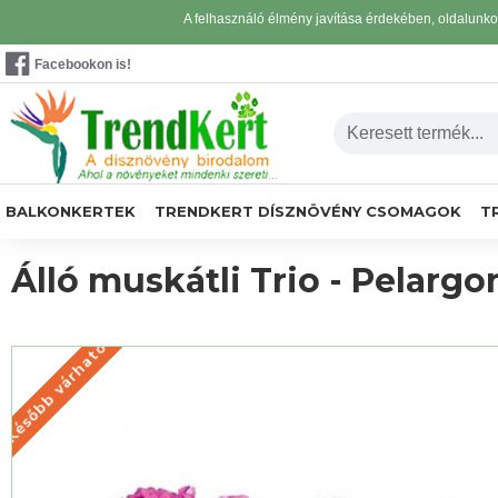
A felhasználó élmény javítása érdekében, oldalunk
Facebookon is!
BALKONKERTEK
TRENDKERT DÍSZNÖVÉNY CSOMAGOK
T
Álló muskátli Trio - Pelarg
Később várható
KÉSŐBB VÁRHATÓ