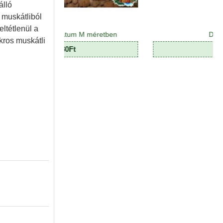
álló
 muskátliból
eltétlenül a
 granulátum M méretben
Dekormoha
kros muskátli
480Ft
390Ft