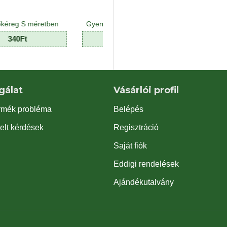
Gyermekeknek növény Mix - Kids plant Mix (8 O)
Háttér poszter kék-fekete
3,990Ft
990Ft
gálat
Vásárlói profil
rmék probléma
Belépés
elt kérdések
Regisztráció
Saját fiók
Eddigi rendelések
Ajándékutalvány