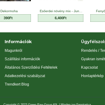
Esőerdei növény mix - Jungle Plant Mix (8 O)
Fenyőkéreg S méretben
6,400Ft
340Ft
Információk
Ügyfélszol
Magunkról
Rendelés / Te
Szállítási információk
Gyakran ismét
Általános Szerződési Feltételek
Kapcsolat
Adatkezelési szabályzat
Honlaptérkép
Trendkert Blog
Copyright © 2023 Green Paw Group Kft. | Minden jog Fenntartva