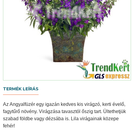
TERMÉK LEÍRÁS
Az Angyalfüzér egy igazán kedves kis virágzó, kerti évelő,
fagytűrő növény. Virágzása tavasztól őszig tart. Ültethetjük
szabad földbe vagy dézsába is. Lila virágainak közepe
fehér!