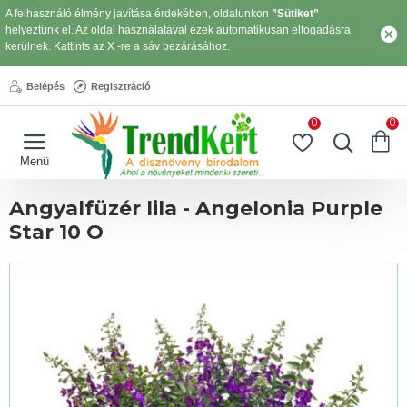
A felhasználó élmény javítása érdekében, oldalunkon
”Sütiket”
helyeztünk el. Az oldal használatával ezek automatikusan elfogadásra
kerülnek. Kattints az X -re a sáv bezárásához.
Belépés
Regisztráció
0
0
Angyalfüzér lila - Angelonia Purple
Star 10 O