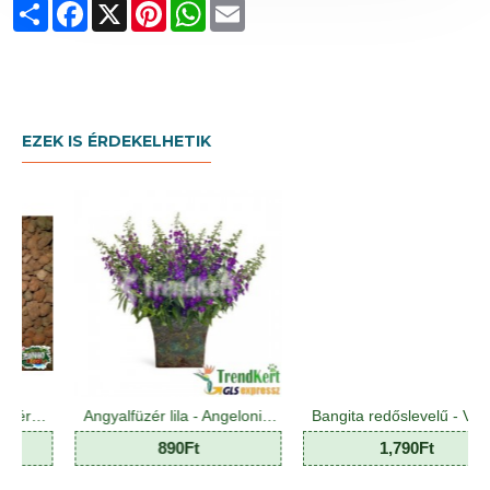
Share
Facebook
X
Pinterest
WhatsApp
Email
EZEK IS ÉRDEKELHETIK
Angyalfüzér lila - Angelonia Purple Star 10 O
Bangita redőslevelű - Viburnum plicatum Mariesii 7 O
890Ft
1,790Ft