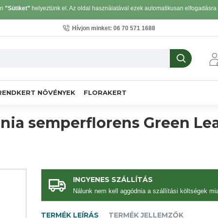
on
”Sütiket”
helyeztünk el. Az oldal használatával ezek automatikusan elfogadásra k
Hívjon minket: 06 70 571 1688
RENDKERT NÖVÉNYEK
FLORAKERT
nia semperflorens Green Le
INGYENES SZÁLLÍTÁS
Nálunk nem kell aggódnia a szállítási költségek mia
TERMÉK LEÍRÁS
TERMÉK JELLEMZŐK