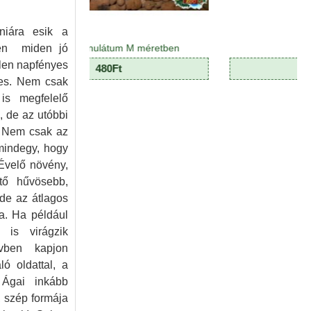
niára esik a
szen miden jó
 granulátum M méretben
Dekormoha
len napfényes
480Ft
390Ft
ges. Nem csak
 is megfelelő
, de az utóbbi
t. Nem csak az
mindegy, hogy
 Évelő növény,
ető hűvösebb,
 de az átlagos
a. Ha például
 is virágzik
vben kapjon
ó oldattal, a
 Ágai inkább
 szép formája