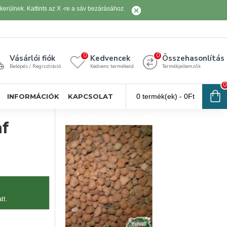
erülnek. Kattints az X -re a sáv bezárásához.
0
0
Vásárlói fiók
Kedvencek
Összehasonlítás
Belépés / Regisztráció
Kedvenc termékeid
Termékjellemzők
0
INFORMÁCIÓK
KAPCSOLAT
0 termék(ek) - 0Ft
af
tt.