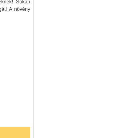
nyeknek! Sokan
agát! A növény