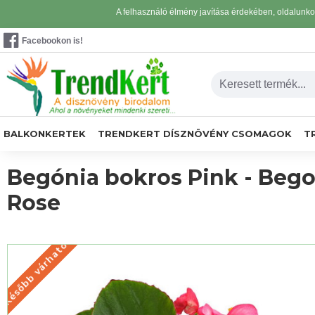
A felhasználó élmény javítása érdekében, oldalunk
Facebookon is!
BALKONKERTEK
TRENDKERT DÍSZNÖVÉNY CSOMAGOK
T
Begónia bokros Pink - Bego
Rose
Később várható
KÉSŐBB VÁRHATÓ