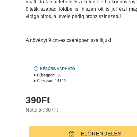
miatt. Jó társai lehetnek a különféle balkonnövé
ültetik szabad földbe is, hiszen ott is jól érzi m
virága piros, a levele pedig bronz színezetű!
A növényt 9 cm-es cserépben szállítjuk!
KÉSŐBB VÁRHATÓ
Hűségpont:
28
Cikkszám:
14146
390Ft
Nettó ár: 307Ft
ELŐRENDELÉS