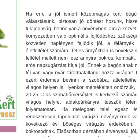
Ha erre a jól ismert középmagas kerti begó
választásunk, biztosan jó döntést hozunk, hi
Agyag
tulajdonság benne van a növényben, ami a közvet
környezetben való optimális fejlődéshez szüksé
közvetlen napfényen fejlődik jól, a félárnyék
életfeltétel számára. Teljes árnyékban is növekszik
feltétel mellett nem lesz annyira bokros, kompak
erős napsugárzást bírja jól! Ennek a begóniának 
tél van vagy nyár, fáradhatatlanul hozza virágait.
ezért érdemes bevinni a szobába, áttelelteth
világos helyen is, ilyenkor mérsékelten öntözzük,
20-25 C-os szobahőmérséklet is kedvező számár
világos helyre, ablakpárkányra tesszük télen
folyamatosan. Ha melegben telel egész é
rendszeresen tápoldatot virágzó növényeknek val
következő évi bőséges virágzás érdekében.
bokrosodnak. Elsősorban dézsában érvényesül jól,