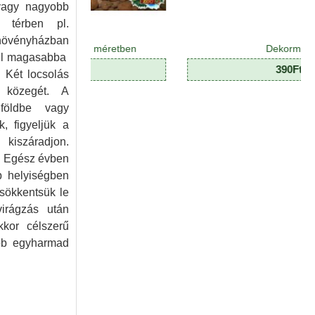
 vagy nagyobb
t térben pl.
 növényházban
ulátum M méretben
Dekormoha
nél magasabba
480Ft
390Ft
. Két locsolás
ő közegét. A
 földbe vagy
, figyeljük a
iszáradjon.
z. Egész évben
b helyiségben
sökkentsük le
virágzás után
kkor célszerű
ább egyharmad