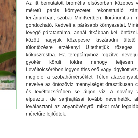
Az itt bemutatott bromélia elsősorban közepes
méretű párás környezetet rekonstruáló zár
terráriumban, szobai MiniKertben, floráriumban,
Agyag gran
gondozható. Kedveli a párásabb környezetet. Mi
levegő páratartalma, annál ritkábban kell öntözni
között hagyjuk közepesre kiszáradni ültet
túlöntözésre érzékeny! Ültethetjük tőzeges
kókuszrostba. Ha tereptárgyhoz rögzítve neveljük
gyökér körüli földre nehogy teljesen k
Levéltölcsérében legyen friss eső vagy lágyított ví
megfelel a szobahőmérséklet. Télen alacsonyab
nevelve az öntözővíz mennyiségét drasztikusan c
és levéltölcsérében se álljon víz. A növény 
elpusztul, de sarjhajtásai tovább nevelhetők, a
leválasztani az anyanövényről mikor már legal
méretűre fejlődtek.