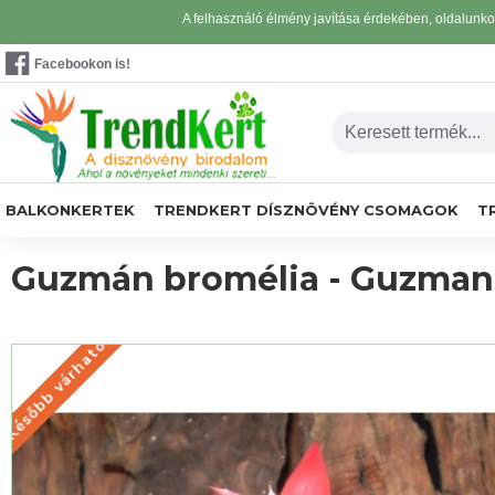
A felhasználó élmény javítása érdekében, oldalunk
Facebookon is!
BALKONKERTEK
TRENDKERT DÍSZNÖVÉNY CSOMAGOK
T
Guzmán bromélia - Guzman
Később várható
KÉSŐBB VÁRHATÓ