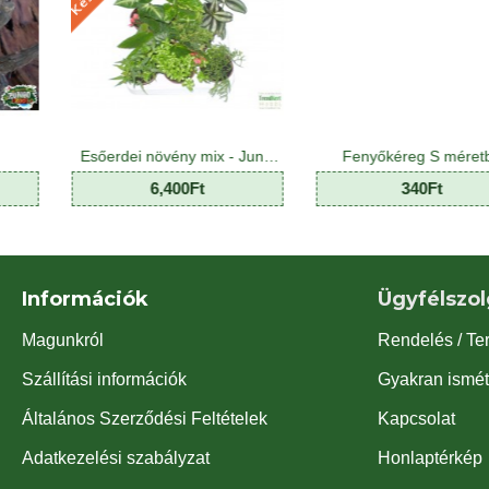
Esőerdei növény mix - Jungle Plant Mix (8 O)
Fenyőkéreg S méretben
00Ft
340Ft
3,9
Információk
Ügyfélszol
Magunkról
Rendelés / Te
Szállítási információk
Gyakran ismét
Általános Szerződési Feltételek
Kapcsolat
Adatkezelési szabályzat
Honlaptérkép