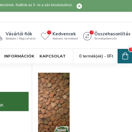
erülnek. Kattints az X -re a sáv bezárásához.
0
0
Vásárlói fiók
Kedvencek
Összehasonlítás
Belépés / Regisztráció
Kedvenc termékeid
Termékjellemzők
0
INFORMÁCIÓK
KAPCSOLAT
0 termék(ek) - 0Ft
tt.