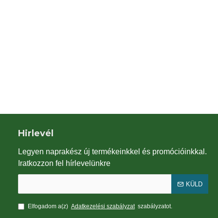
alag natúr
kaktusz csomag 10 db
Kötöző r
9Ft
6,990Ft
2
Hirlevél
Legyen naprakész új termékeinkkel és promócióinkkal.
Iratkozzon fel hírlevelünkre
KÜLD
Elfogadom a(z)
Adatkezelési szabályzat
szabályzatot.