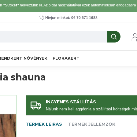
on
”Sütiket”
helyeztünk el. Az oldal használatával ezek automatikusan elfogadásra k
Hívjon minket: 06 70 571 1688
RENDKERT NÖVÉNYEK
FLORAKERT
ia shauna
INGYENES SZÁLLÍTÁS
Nálunk nem kell aggódnia a szállítási költségek mia
TERMÉK LEÍRÁS
TERMÉK JELLEMZŐK