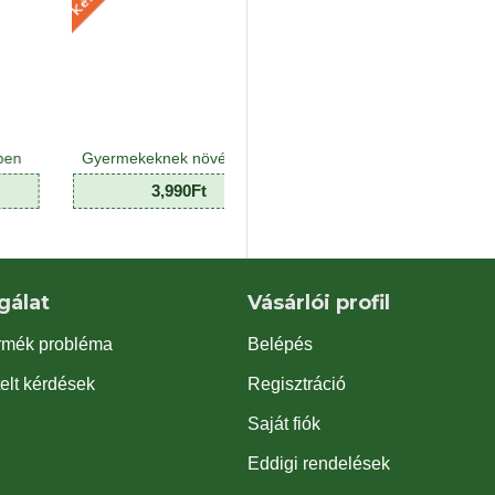
Gyermekeknek növény Mix - Kids plant Mix (8 O)
Háttér poszter kék-fekete
Juta sz
90Ft
990Ft
39
gálat
Vásárlói profil
rmék probléma
Belépés
elt kérdések
Regisztráció
Saját fiók
Eddigi rendelések