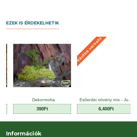
EZEK IS ÉRDEKELHETIK
Később várható
KÉSŐBB VÁRHATÓ
Dekormoha
Esőerdei növény mix - Jungle Plant Mix (8 O)
Fenyő
390Ft
6,400Ft
Információk