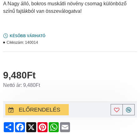
A Nagy álló, bokros muskátli növény csomag különböző
színű fajtákból van összeválogatva!
KÉSŐBB VÁRHATÓ
Cikkszám:
140014
9,480Ft
Nettó ár: 9,480Ft
ELŐRENDELÉS
Share
Facebook
X
Pinterest
WhatsApp
Email