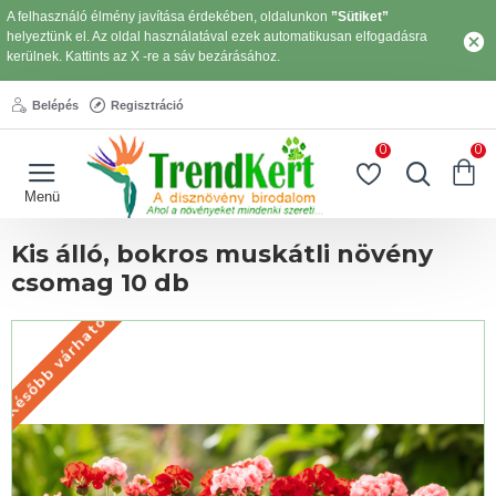
A felhasználó élmény javítása érdekében, oldalunkon
”Sütiket”
helyeztünk el. Az oldal használatával ezek automatikusan elfogadásra
kerülnek. Kattints az X -re a sáv bezárásához.
Belépés
Regisztráció
0
0
Kis álló, bokros muskátli növény
csomag 10 db
Később várható
KÉSŐBB VÁRHATÓ