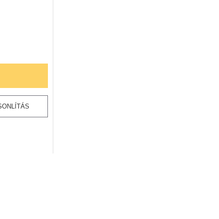
SONLÍTÁS
KÉSŐBB VÁRHATÓ