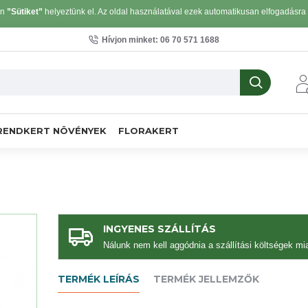
on
”Sütiket”
helyeztünk el. Az oldal használatával ezek automatikusan elfogadásra k
Hívjon minket: 06 70 571 1688
RENDKERT NÖVÉNYEK
FLORAKERT
INGYENES SZÁLLÍTÁS
Nálunk nem kell aggódnia a szállítási költségek mia
TERMÉK LEÍRÁS
TERMÉK JELLEMZŐK