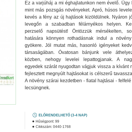
Ez a varjúháj a mi éghajlatunkon nem évelő. Úgy 
mint más pozsgás növényeket. Apró, húsos levele
kevés a fény az új hajtások kizöldülnek. Nyáron jól 
Agyag granu
levegőn a szabadban félárnyékos helyen. Ker
4
perzselő napsütést! Öntözzük mérsékelten, s
hatására könnyen rothadásnak indul a növény
gyökere. Jól mutat más, hasonló igényeket ked
társaságában. Óvatosan bánjunk vele áthelyez
közben, nehogy levelei lepattogjanak. A na
egyedek szárát nyugodtan vágjuk vissza a kívánt 
fejlesztett megnyúlt hajtásokat is célszerű tavassza
A növény szárai kezdetben - fiatal hajtásai - felfel
lecsüngnek.
ELŐRENDELHETŐ (3-4 NAP)
Hűségpont:
99
Cikkszám:
0440-1768