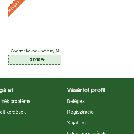
Gyermekeknek növény Mix - Kids plant Mix (8 O)
Háttér poszter kék-fekete
Juta szal
0Ft
990Ft
399
gálat
Vásárlói profil
rmék probléma
Belépés
elt kérdések
Regisztráció
Saját fiók
Eddigi rendelések