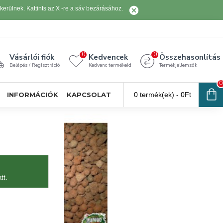
erülnek. Kattints az X -re a sáv bezárásához.
0
0
Vásárlói fiók
Kedvencek
Összehasonlítás
Belépés / Regisztráció
Kedvenc termékeid
Termékjellemzők
0
INFORMÁCIÓK
KAPCSOLAT
0 termék(ek) - 0Ft
tt.