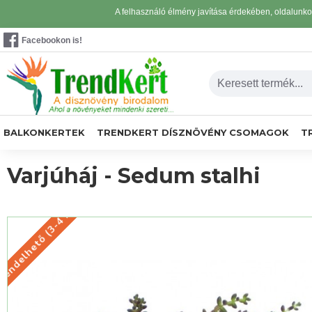
A felhasználó élmény javítása érdekében, oldalunk
Facebookon is!
BALKONKERTEK
TRENDKERT DÍSZNÖVÉNY CSOMAGOK
T
Varjúháj - Sedum stalhi
rendelhető (3-4 nap)
LŐRENDELHETŐ (3-4 NAP)