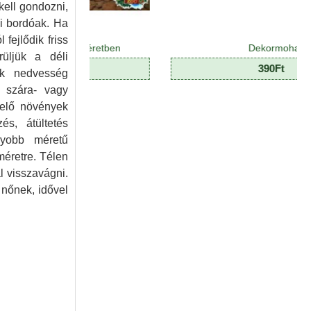
kell gondozni,
i bordóak. Ha
fejlődik friss
látum M méretben
Dekormoha
üljük a déli
80Ft
390Ft
ok nedvesség
 szára- vagy
velő növények
és, átültetés
gyobb méretű
méretre. Télen
l visszavágni.
é nőnek, idővel