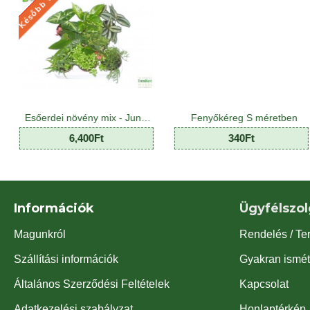
Később várható
Esőerdei növény mix - Jungle Plant Mix (8 O)
Fenyőkéreg S méretben
0Ft
340Ft
3,99
Információk
Ügyfélszol
Magunkról
Rendelés / Te
Szállítási információk
Gyakran ismét
Általános Szerződési Feltételek
Kapcsolat
Adatkezelési szabályzat
Honlaptérkép