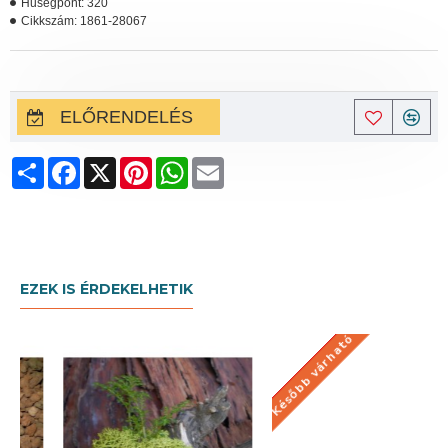
Hűségpont:
320
Cikkszám:
1861-28067
ELŐRENDELÉS
Share
Facebook
X
Pinterest
WhatsApp
Email
EZEK IS ÉRDEKELHETIK
Később várható
KÉSŐBB VÁRHATÓ