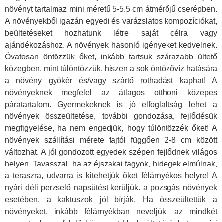
növényt tartalmaz mini méretű 5-5.5 cm átmérőjű cserépben.
A növényekből igazán egyedi és varázslatos kompozíciókat,
beültetéseket hozhatunk létre saját célra vagy
ajándékozáshoz. A növények hasonló igényeket kedvelnek.
Óvatosan öntözzük őket, inkább tartsuk szárazabb ültető
közegben, mint túlöntözzük, hiszen a sok öntözővíz hatására
a növény gyökér és/vagy szártő rothadást kaphat! A
növényeknek megfelel az átlagos otthoni közepes
páratartalom. Gyermekeknek is jó elfoglaltság lehet a
növények összeültetése, további gondozása, fejlődésük
megfigyelése, ha nem engedjük, hogy túlöntözzék őket! A
növények szállítási mérete fajtól függően 2-8 cm között
változhat. A jól gondozott egyedek szépen fejlődnek világos
helyen. Tavasszal, ha az éjszakai fagyok, hidegek elmúlnak,
a teraszra, udvarra is kitehetjük őket félárnyékos helyre! A
nyári déli perzselő napsütést kerüljük. a pozsgás növények
esetében, a kaktuszok jól bírják. Ha összeültettük a
növényeket, inkább félárnyékban neveljük, az mindkét