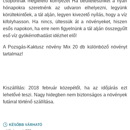
csoportnak megfelelő környezet Ha beültetésünket a nyári
hónapokra szeretnénk az udvaron elhelyezni, legyünk
körültekintőek, a tál alján, legyen kivezető nyílás, hogy a víz
kifolyhasson. Ha nincs, ültessük át a növényeket, hiszen
esős napokon, ha erre nem figyelnünk a tál alján összegyűlt
eső víz gyökérrothadást idézhet elő!
A Pozsgás-Kaktusz növény Mix 20 db különböző növényt
tartalmaz!
Kiszállítás: 2018 február közepétől, ha az időjárás ezt
lehetővé teszi. Nagy hidegben nem biztonságos a növények
futárral történő szállítása.
KÉSŐBB VÁRHATÓ