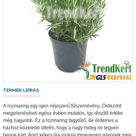
TERMÉK LEÍRÁS
A rozmaring egy igen népszerű fűszernövény. Örökzöld
megjelenésével egész évben mutatós, így díszítő értéke
még nagyobb. Ez a rozmaring fagytűrő, de érdemes a
házhoz közelebb ültetni, hogy a nagy hideg ne tegyen
benne kárt. Apró kékes-lila virágai tömegesen jelennek meg