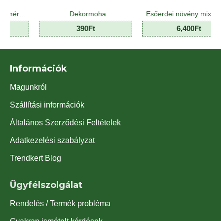
Dekormoha
Esőerdei növény mix - Jungle Plant Mix (8 O)
390Ft
6,400Ft
Információk
Magunkról
Szállítási információk
Általános Szerződési Feltételek
Adatkezelési szabályzat
Trendkert Blog
Ügyfélszolgálat
Rendelés / Termék probléma