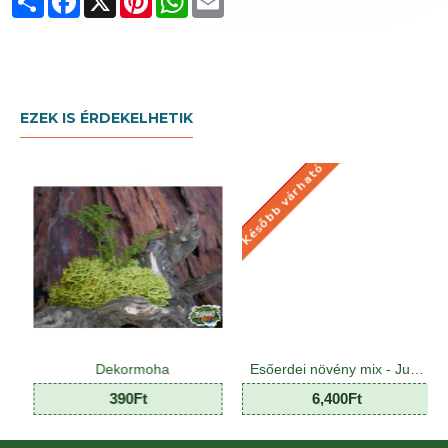
EZEK IS ÉRDEKELHETIK
Később várható
KÉSŐBB VÁRHATÓ
Dekormoha
Esőerdei növény mix - Jungle Plant Mix (8 O)
Fenyők
390Ft
6,400Ft