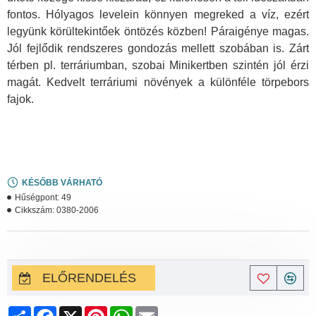
fontos. Hólyagos levelein könnyen megreked a víz, ezért
legyünk körültekintőek öntözés közben! Páraigénye magas.
Jól fejlődik rendszeres gondozás mellett szobában is. Zárt
térben pl. terráriumban, szobai Minikertben szintén jól érzi
magát. Kedvelt terráriumi növények a különféle törpebors
fajok.
KÉSŐBB VÁRHATÓ
Hűségpont:
49
Cikkszám:
0380-2006
ELŐRENDELÉS
Share
Facebook
X
Pinterest
WhatsApp
Email