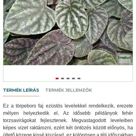
TERMÉK LEÍRÁS
TERMÉK JELLEMZŐK
Ez a törpebors faj ezüstös levelekkel rendelkezik, erezete
mélyen helyezkedik el. Az idősebb példányok fehér
torzsavirágokat fejlesztenek. Megvastagodott leveleiben
képes vizet raktározni, ezért két öntözés között előnyös, ha
ültető közege kissé kiszárad, ez különösen a téli időszakban