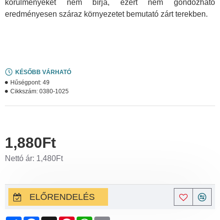
körülményeket nem bírja, ezért nem gondozható
eredményesen száraz környezetet bemutató zárt terekben.
KÉSŐBB VÁRHATÓ
Hűségpont:
49
Cikkszám:
0380-1025
1,880Ft
Nettó ár: 1,480Ft
ELŐRENDELÉS