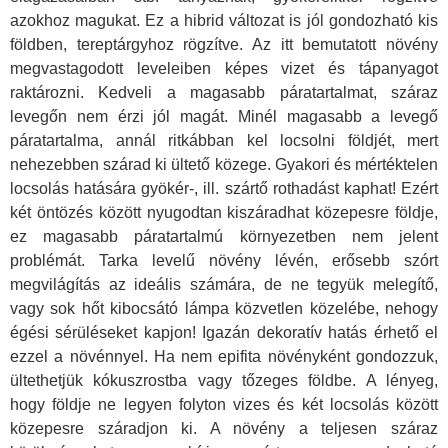
azokhoz magukat. Ez a hibrid változat is jól gondozható kis
földben, tereptárgyhoz rögzítve. Az itt bemutatott növény
megvastagodott leveleiben képes vizet és tápanyagot
raktározni. Kedveli a magasabb páratartalmat, száraz
levegőn nem érzi jól magát. Minél magasabb a levegő
páratartalma, annál ritkábban kel locsolni földjét, mert
nehezebben szárad ki ültető közege. Gyakori és mértéktelen
locsolás hatására gyökér-, ill. szártő rothadást kaphat! Ezért
két öntözés között nyugodtan kiszáradhat közepesre földje,
ez magasabb páratartalmú környezetben nem jelent
problémát. Tarka levelű növény lévén, erősebb szórt
megvilágítás az ideális számára, de ne tegyük melegítő,
vagy sok hőt kibocsátó lámpa közvetlen közelébe, nehogy
égési sérüléseket kapjon! Igazán dekoratív hatás érhető el
ezzel a növénnyel. Ha nem epifita növényként gondozzuk,
ültethetjük kókuszrostba vagy tőzeges földbe. A lényeg,
hogy földje ne legyen folyton vizes és két locsolás között
közepesre száradjon ki. A növény a teljesen száraz