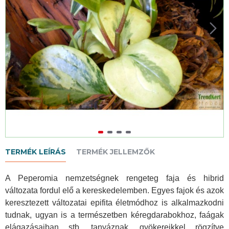
TERMÉK LEÍRÁS
TERMÉK JELLEMZŐK
A Peperomia nemzetségnek rengeteg faja és hibrid
változata fordul elő a kereskedelemben. Egyes fajok és azok
keresztezett változatai epifita életmódhoz is alkalmazkodni
tudnak, ugyan is a természetben kéregdarabokhoz, faágak
elágazásaiban stb. tanyáznak, gyökereikkel rögzítve