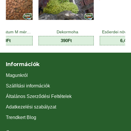
Agyag granulátum M méretben
Dekormoha
Esőerdei növény mix - Jungle Plant Mix (8 O)
390Ft
6,400Ft
Információk
Magunkról
Szállítási információk
Általános Szerződési Feltételek
Adatkezelési szabályzat
Trendkert Blog