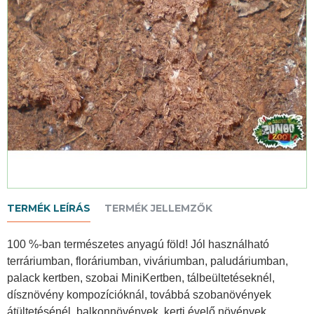
TERMÉK LEÍRÁS
TERMÉK JELLEMZŐK
100 %-ban természetes anyagú föld! Jól használható
terráriumban, floráriumban, viváriumban, paludáriumban,
palack kertben, szobai MiniKertben, tálbeültetéseknél,
dísznövény kompozícióknál, továbbá szobanövények
átültetésénél, balkonnövények, kerti évelő növények