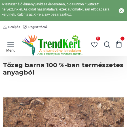
A felhasználó élmény javítása érdekében, oldalunkon
”Sütiket”
helyeztünk el. Az oldal használatával ezek automatikusan elfogadásra
kerülnek. Kattints az X -re a sáv bezárásához.
Belépés
Regisztráció
0
0
Tőzeg barna 100 %-ban természetes
anyagból