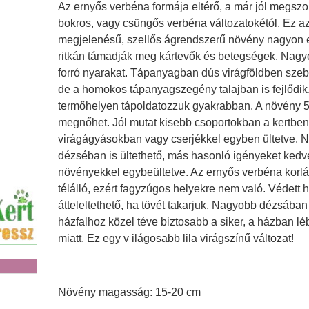
Az ernyős verbéna formája eltérő, a már jól megszo
bokros, vagy csüngős verbéna változatokétól. Ez a
megjelenésű, szellős ágrendszerű növény nagyon e
Agya
ritkán támadják meg kártevők és betegségek. Nagyon
forró nyarakat. Tápanyagban dús virágföldben szebb
de a homokos tápanyagszegény talajban is fejlődik,
termőhelyen tápoldatozzuk gyakrabban. A növény 5
megnőhet. Jól mutat kisebb csoportokban a kertben
virágágyásokban vagy cserjékkel egyben ültetve. 
dézséban is ültethető, más hasonló igényeket kedv
növényekkel egybeültetve. Az ernyős verbéna korlá
télálló, ezért fagyzúgos helyekre nem való. Védett 
átteleltethető, ha tövét takarjuk. Nagyobb dézsában
házfalhoz közel téve biztosabb a siker, a házban l
miatt. Ez egy v ilágosabb lila virágszínű változat!
Növény magasság: 15-20 cm