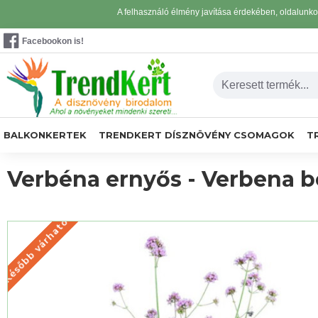
A felhasználó élmény javítása érdekében, oldalunk
Facebookon is!
BALKONKERTEK
TRENDKERT DÍSZNÖVÉNY CSOMAGOK
T
Verbéna ernyős - Verbena bo
Később várható
KÉSŐBB VÁRHATÓ