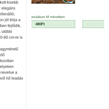
kott kisebb
z elegáns
llenálló,
g granulátum M méretben
Dekormoha
 jól bírja a
480Ft
390Ft
en fejlődik,
 utóbbi
0-60 cm-re is
Nagyméretű
elő
tozottan
helyeken
 nevelve a
ébvő hő leadás