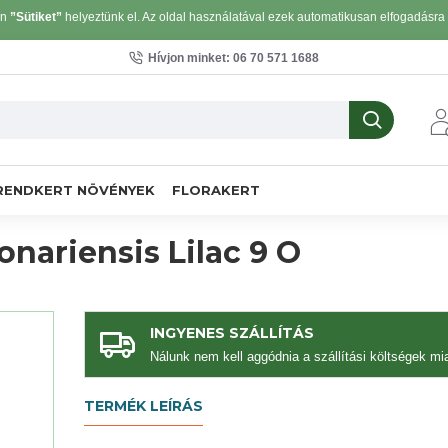
on
”Sütiket”
helyeztünk el. Az oldal használatával ezek automatikusan elfogadásra k
Hívjon minket: 06 70 571 1688
RENDKERT NÖVÉNYEK
FLORAKERT
nariensis Lilac 9 O
INGYENES SZÁLLÍTÁS
Nálunk nem kell aggódnia a szállítási költségek mia
TERMÉK LEÍRÁS