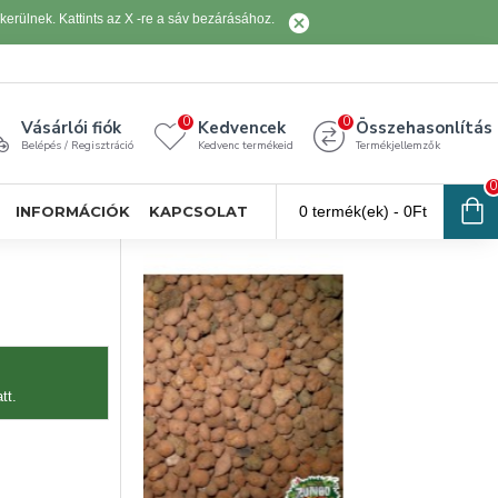
erülnek. Kattints az X -re a sáv bezárásához.
0
0
Vásárlói fiók
Kedvencek
Összehasonlítás
Belépés / Regisztráció
Kedvenc termékeid
Termékjellemzők
0
INFORMÁCIÓK
KAPCSOLAT
0 termék(ek) - 0Ft
tt.