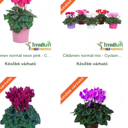
Ciklámen normál neon pink - Cyclamen Midi Neon Pink
Ciklámen normál mix - Cyclamen Midi Mix 5db
Később várható
Később várható
 várható
Később várható
 VÁRHATÓ
KÉSŐBB VÁRHATÓ