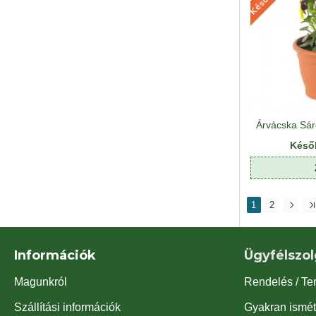
Késő
1
2
Információk
Ügyfélszol
Magunkról
Rendelés / Te
Szállítási információk
Gyakran ismét