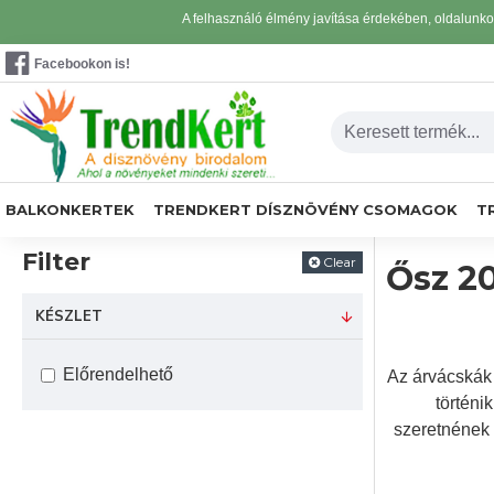
A felhasználó élmény javítása érdekében, oldalunk
Facebookon is!
BALKONKERTEK
TRENDKERT DÍSZNÖVÉNY CSOMAGOK
T
Filter
Clear
Ősz 2
KÉSZLET
Előrendelhető
Az árvácskák 
történi
szeretnének 