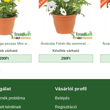
Árvácska Sárga-pirosas Mini virágú - Viola carnea Hobbit Mini Yellow Red Wing
Árvácska Fehér-lila szemmel Mini virágú - Viola carnea Hobbit Mini White With Eye
bb várható
Később várható
290Ft
290Ft
gálat
Vásárlói profil
rmék probléma
Belépés
elt kérdések
Regisztráció