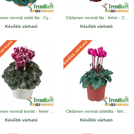
Ciklámen normál sötét lila - Cyclamen Midi Dark Lilac
Ciklámen normál lila - fehér - Cyclamen Midi Bicolor Salmon Lilac White
Később várható
Később várható
 várható
Később várható
 VÁRHATÓ
KÉSŐBB VÁRHATÓ
Ciklámen normál bordó - fehér - Cyclamen Midi Bicolor Dark Red White
Ciklámen normál sötétlila - fehér - Cyclamen Midi Bicolor Dark Lilac- White
Később várható
Később várható