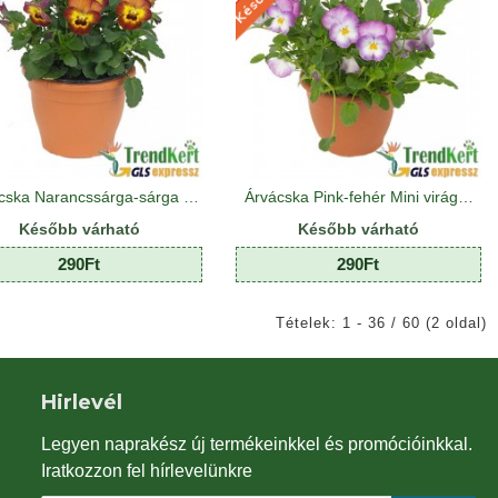
Árvácska Narancssárga-sárga Mini virágú - Viola carnea Hobbit Mini Terracotta
Árvácska Pink-fehér Mini virágú - Viola carnea Hobbit Mini Pink Face
Később várható
Később várható
290Ft
290Ft
Tételek: 1 - 36 / 60 (2 oldal)
Hirlevél
Legyen naprakész új termékeinkkel és promócióinkkal.
Iratkozzon fel hírlevelünkre