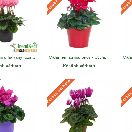
Ciklámen normál halvány rózsaszín - Cyclamen Midi Salmon Pink
Ciklámen normál piros - Cyclamen Midi Rot
bb várható
Később várható
Később várható
Később
KÉSŐBB VÁRHATÓ
KÉSŐBB