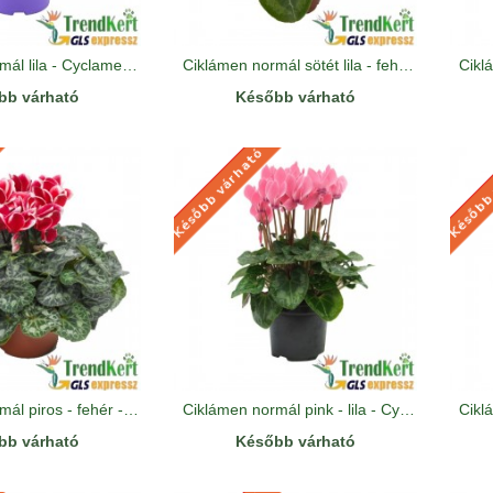
Ciklámen normál lila - Cyclamen Midi Lilac
Ciklámen normál sötét lila - fehér - Cyclamen Midi Dark Lilac White
bb várható
Később várható
Később várható
Később
KÉSŐBB VÁRHATÓ
KÉSŐBB
Ciklámen normál piros - fehér - Cyclamen Midi Bicolor Rot White
Ciklámen normál pink - lila - Cyclamen Midi Bicolor Pink Lilac
bb várható
Később várható