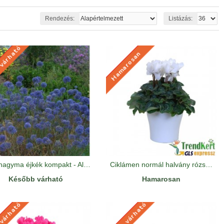
Rendezés:
Listázás:
 várható
 VÁRHATÓ
Hamarosan
HAMAROSAN
Díszhagyma éjkék kompakt - Allium caeruleum
Ciklámen normál halvány rózsaszín - Cyclamen Midi White
Később várható
Hamarosan
 várható
Később várható
 VÁRHATÓ
KÉSŐBB VÁRHATÓ