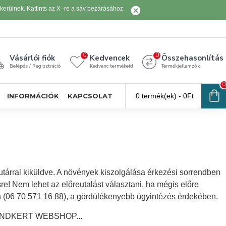
erülnek. Kattints az X -re a sáv bezárásához.
0
0
Vásárlói fiók
Kedvencek
Összehasonlítás
Belépés / Regisztráció
Kedvenc termékeid
Termékjellemzők
0
INFORMÁCIÓK
KAPCSOLAT
0 termék(ek) - 0Ft
tárral kiküldve. A növények kiszolgálása érkezési sorrendben
sre! Nem lehet az előreutalást választani, ha mégis előre
non (06 70 571 16 88), a gördülékenyebb ügyintézés érdekében.
NDKERT WEBSHOP...