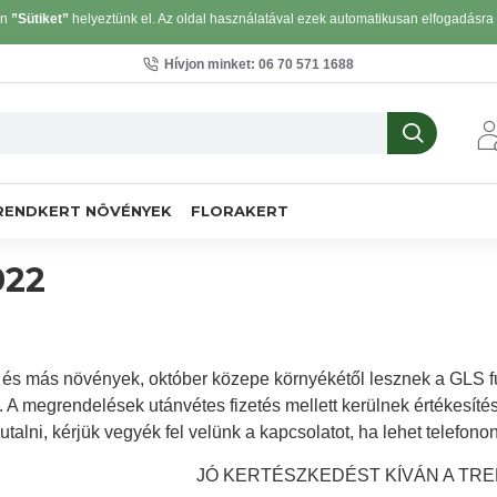
on
”Sütiket”
helyeztünk el. Az oldal használatával ezek automatikusan elfogadásra k
Hívjon minket: 06 70 571 1688
RENDKERT NÖVÉNYEK
FLORAKERT
022
és más növények, október közepe környékétől lesznek a GLS fu
k. A megrendelések utánvétes fizetés mellett kerülnek értékesíté
utalni, kérjük vegyék fel velünk a kapcsolatot, ha lehet telefo
JÓ KERTÉSZKEDÉST KÍVÁN A TRE