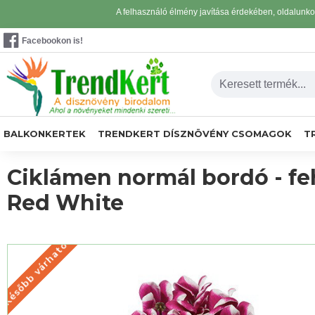
A felhasználó élmény javítása érdekében, oldalunk
Facebookon is!
BALKONKERTEK
TRENDKERT DÍSZNÖVÉNY CSOMAGOK
T
Ciklámen normál bordó - fe
Red White
Később várható
KÉSŐBB VÁRHATÓ