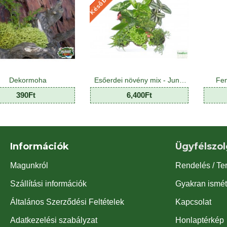
Esőerdei növény mix - Jungle Plant Mix (8 O)
Fenyőkéreg S méretben
6,400Ft
340Ft
Információk
Ügyfélszol
Magunkról
Rendelés / Te
Szállítási információk
Gyakran ismét
Általános Szerződési Feltételek
Kapcsolat
Adatkezelési szabályzat
Honlaptérkép