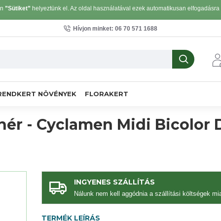
on
”Sütiket”
helyeztünk el. Az oldal használatával ezek automatikusan elfogadásra k
Hívjon minket: 06 70 571 1688
RENDKERT NÖVÉNYEK
FLORAKERT
hér - Cyclamen Midi Bicolor 
INGYENES SZÁLLÍTÁS
Nálunk nem kell aggódnia a szállítási költségek mia
TERMÉK LEÍRÁS