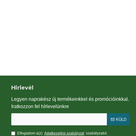
Juta szalag natúr
kaktusz csomag 10 db
399Ft
6,990Ft
Hirlevél
Legyen naprakész új termékeinkkel és promócióinkkal.
Iratkozzon fel hírlevelünkre
KÜLD
Elfogadom a(z)
Adatkezelési szabályzat
szabályzatot.