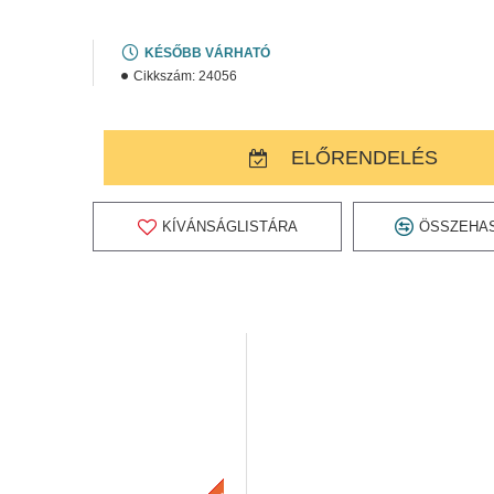
KÉSŐBB VÁRHATÓ
Cikkszám:
24056
ELŐRENDELÉS
KÍVÁNSÁGLISTÁRA
ÖSSZEHA
Később várható
KÉSŐBB VÁRHATÓ