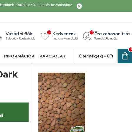
erülnek. Kattints az X -re a sáv bezárásához.
0
0
Vásárlói fiók
Kedvencek
Összehasonlítás
Belépés / Regisztráció
Kedvenc termékeid
Termékjellemzők
0
INFORMÁCIÓK
KAPCSOLAT
0 termék(ek) - 0Ft
Dark
tt.