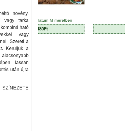
éltó növény.
ű vagy tarka
g granulátum M méretben
Dekormoha
 kombinálható
480Ft
390Ft
yekkel vagy
el! Szereti a
t. Kerüljük a
 alacsonyabb
zépen lassan
etés után újra
 SZÍNEZETE