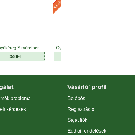
Gyermekeknek növény Mix - Kids plant Mix (8 O)
Háttér poszter kék-fekete
3,990Ft
990Ft
gálat
Vásárlói profil
rmék probléma
Belépés
elt kérdések
Regisztráció
Saját fiók
Eddigi rendelések