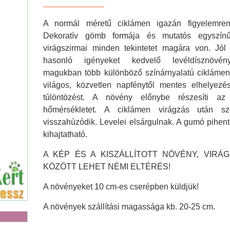
A normál méretű ciklámen igazán figyelemrem
Dekoratív gömb formája és mutatós egyszín
Agya
virágszirmai minden tekintetet magára von. Jól
hasonló igényeket kedvelő levéldísznövén
magukban több különböző színárnyalatú ciklámenn
világos, közvetlen napfénytől mentes elhelyezés
túlöntözést. A növény előnybe részesíti az
hőmérsékletet. A ciklámen virágzás után s
visszahúzódik. Levelei elsárgulnak. A gumó pihent
kihajtatható.
A KÉP ÉS A KISZÁLLÍTOTT NÖVÉNY, VIRÁG
KÖZÖTT LEHET NÉMI ELTÉRÉS!
A növényeket 10 cm-es cserépben küldjük!
A növények szállítási magassága kb. 20-25 cm.