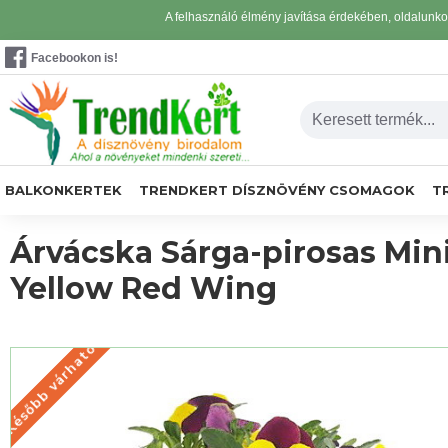
A felhasználó élmény javítása érdekében, oldalunk
Facebookon is!
BALKONKERTEK
TRENDKERT DÍSZNÖVÉNY CSOMAGOK
T
Árvácska Sárga-pirosas Mini
Yellow Red Wing
Később várható
KÉSŐBB VÁRHATÓ