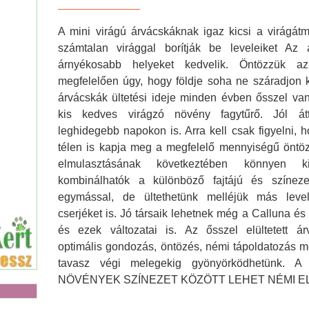
A mini virágú árvácskáknak igaz kicsi a virágátm
számtalan virággal borítják be leveleiket Az
Agya
árnyékosabb helyeket kedvelik. Öntözzük az
megfelelően úgy, hogy földje soha ne száradjon k
árvácskák ültetési ideje minden évben ősszel van
kis kedves virágzó növény fagytűrő. Jól á
leghidegebb napokon is. Arra kell csak figyelni, 
télen is kapja meg a megfelelő mennyiségű öntöz
elmulasztásának következtében könnyen ki
kombinálhatók a különböző fajtájú és színeze
egymással, de ültethetünk melléjük más level
cserjéket is. Jó társaik lehetnek még a Calluna és 
és ezek változatai is. Az ősszel elültetett á
optimális gondozás, öntözés, némi tápoldatozás me
tavasz végi melegekig gyönyörködhetünk.
NÖVÉNYEK SZÍNEZET KÖZÖTT LEHET NÉMI E