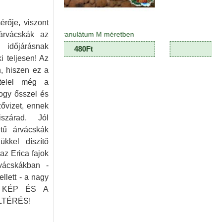
érője, viszont
 árvácskák az
g granulátum M méretben
Dekormoha
 időjárásnak
480Ft
390Ft
i teljesen! Az
, hiszen ez a
ttelel még a
hogy ősszel és
ővizet, ennek
szárad. Jól
tű árvácskák
ükkel díszítő
az Erica fajok
rvácskákban -
llett - a nagy
 A KÉP ÉS A
LTÉRÉS!