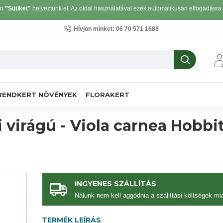
on
”Sütiket”
helyeztünk el. Az oldal használatával ezek automatikusan elfogadásra k
Hívjon minket: 06 70 571 1688
RENDKERT NÖVÉNYEK
FLORAKERT
 virágú - Viola carnea Hobbi
INGYENES SZÁLLÍTÁS
Nálunk nem kell aggódnia a szállítási költségek mia
TERMÉK LEÍRÁS