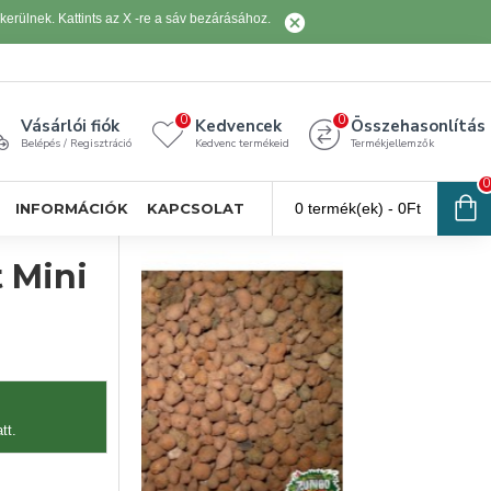
erülnek. Kattints az X -re a sáv bezárásához.
0
0
Vásárlói fiók
Kedvencek
Összehasonlítás
Belépés / Regisztráció
Kedvenc termékeid
Termékjellemzők
0
INFORMÁCIÓK
KAPCSOLAT
0 termék(ek) - 0Ft
t Mini
tt.