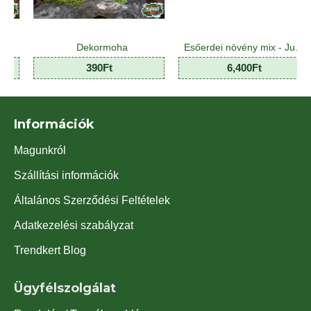
Dekormoha
Esőerdei növény mix - Jungle Plant Mix (8 O)
Fen
390Ft
6,400Ft
Információk
Magunkról
Szállítási információk
Általános Szerződési Feltételek
Adatkezelési szabályzat
Trendkert Blog
Ügyfélszolgálat