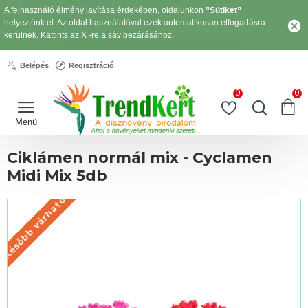
A felhasználó élmény javítása érdekében, oldalunkon
”Sütiket”
helyeztünk el. Az oldal használatával ezek automatikusan elfogadásra
kerülnek. Kattints az X -re a sáv bezárásához.
Belépés
Regisztráció
0
0
Ciklámen normál mix - Cyclamen
Midi Mix 5db
Később várható
KÉSŐBB VÁRHATÓ