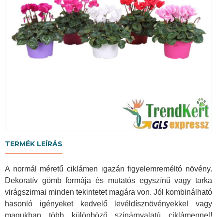
TERMÉK LEÍRÁS
A normál méretű ciklámen igazán figyelemreméltó növény.
Dekoratív gömb formája és mutatós egyszínű vagy tarka
virágszirmai minden tekintetet magára von. Jól kombinálható
hasonló igényeket kedvelő levéldísznövényekkel vagy
magukban több különböző színárnyalatú ciklámennel!