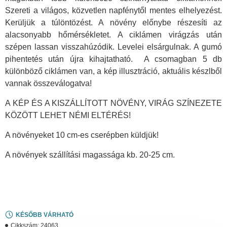
Szereti a világos, közvetlen napfénytől mentes elhelyezést.
Kerüljük a túlöntözést. A növény előnybe részesíti az
alacsonyabb hőmérsékletet. A ciklámen virágzás után
szépen lassan visszahúzódik. Levelei elsárgulnak. A gumó
pihentetés után újra kihajtatható. A csomagban 5 db
különböző ciklámen van, a kép illusztráció, aktuális készlből
vannak összeválogatva!
A KÉP ÉS A KISZÁLLÍTOTT NÖVÉNY, VIRÁG SZÍNEZETE
KÖZÖTT LEHET NÉMI ELTÉRÉS!
A növényeket 10 cm-es cserépben küldjük!
A növények szállítási magassága kb. 20-25 cm.
KÉSŐBB VÁRHATÓ
Cikkszám:
24063