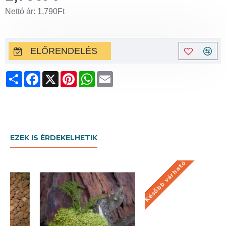
Nettó ár: 1,790Ft
ELŐRENDELÉS
Share
Facebook
X
Pinterest
WhatsApp
Email
EZEK IS ÉRDEKELHETIK
Később várható
KÉSŐBB VÁRHATÓ