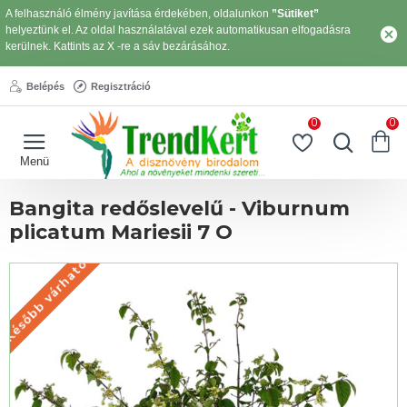
A felhasználó élmény javítása érdekében, oldalunkon
”Sütiket”
helyeztünk el. Az oldal használatával ezek automatikusan elfogadásra
kerülnek. Kattints az X -re a sáv bezárásához.
Belépés
Regisztráció
0
0
Bangita redőslevelű - Viburnum
plicatum Mariesii 7 O
Később várható
KÉSŐBB VÁRHATÓ