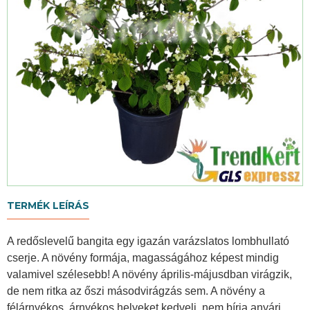
TERMÉK LEÍRÁS
A redőslevelű bangita egy igazán varázslatos lombhullató
cserje. A növény formája, magasságához képest mindig
valamivel szélesebb! A növény április-májusdban virágzik,
de nem ritka az őszi másodvirágzás sem. A növény a
félárnyékos, árnyékos helyeket kedveli, nem bírja anyári