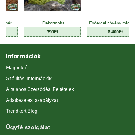
Dekormoha
Esőerdei növény mix - Jungle Plant Mix (8 O)
390Ft
6,400Ft
Információk
Magunkról
Szállítási információk
Általános Szerződési Feltételek
Adatkezelési szabályzat
Trendkert Blog
Ügyfélszolgálat